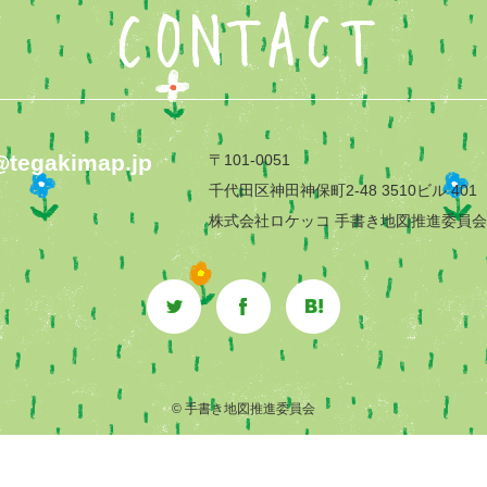
CONTACT
@tegakimap.jp
〒101-0051
千代田区神田神保町2-48 3510ビル 401
株式会社ロケッコ 手書き地図推進委員
© 手書き地図推進委員会