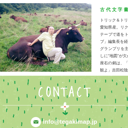
古代文字
トリック＆トリ
愛知県産。リ
テープで道をト
ブ」編集長を経
グランプリを
しに“地図”が
座右の銘は、
観よ」吉田松陰
CONTACT
info@tegakimap.jp