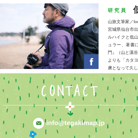
研究員
山旅文筆家／loca-
宮城県仙台市
ルハイクと低山
ュラー、著書
門』（山と溪谷
よりも「カタ
虜となって久し
CONTACT
info@tegakimap.jp