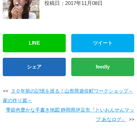
投稿日：2017年11月08日
LINE
ツイート
シェア
feedly
<<
３０年前の記憶を巡る！山形県遊佐町ワークショップ～
家の作り篇～
季節色豊かな手書き地図 静岡県伊豆市『といおんせんマッ
プ あなログ』
>>