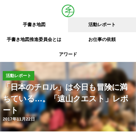
手書き地図
活動レポート
手書き地図推進委員会とは
お仕事の依頼
アワード
活動レポート
「日本のチロル」は今日も冒険に満
ちている…。「遠山クエスト」レポ
ート
2017年11月22日