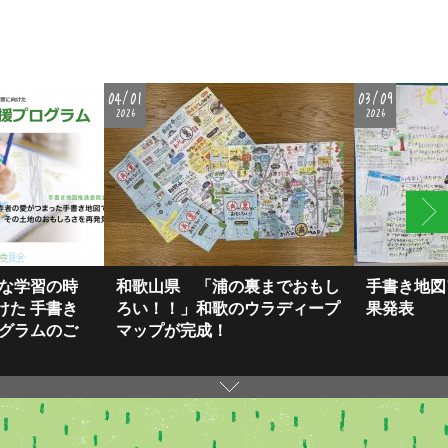
04/01
03/09
2026
2026
的な学習の時
和歌山県 「浦の裏までおもし
手書き地図
けた ⼿書き
ろい！！」和歌のウラディープ
果発表
ログラムのご
マップが完成！