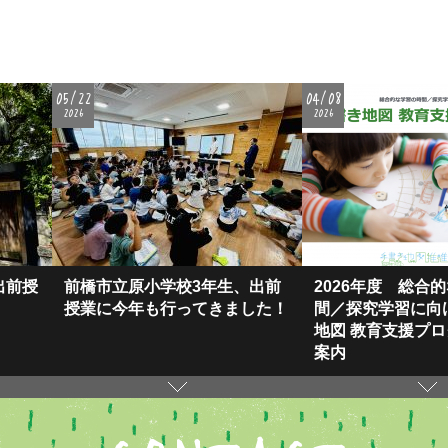
05/22
04/08
2026
2026
出前授
前橋市立原小学校3年生、出前
2026年度 総合
授業に今年も行ってきました！
間／探究学習に向
地図 教育⽀援プ
案内