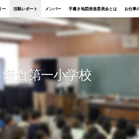
リー
活動レポート
メンバー
手書き地図推進委員会とは
お仕事
。鎌倉第一小学校