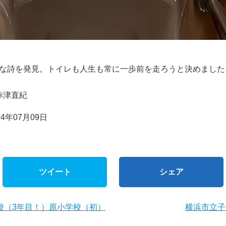
な詩を発見。トイレも人生も常に一歩前を走ろうと決めました
赤津直紀
4年07月09日
ツイート
シェア
校（3年目！）原小学校（初）
横浜市立子