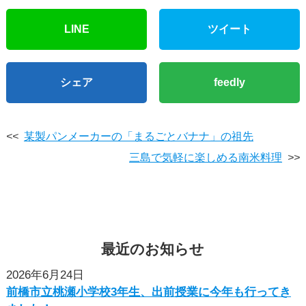
LINE
ツイート
シェア
feedly
<<
某製パンメーカーの「まるごとバナナ」の祖先
三島で気軽に楽しめる南米料理
>>
最近
の
お知らせ
2026年6月24日
前橋市立桃瀬小学校3年生、出前授業に今年も行ってき