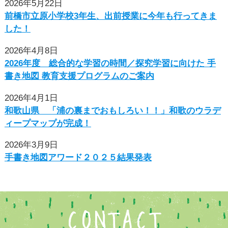
2026年5月22日
前橋市立原小学校3年生、出前授業に今年も行ってきま
した！
2026年4月8日
2026年度 総合的な学習の時間／探究学習に向けた ⼿
書き地図 教育⽀援プログラムのご案内
2026年4月1日
和歌山県 「浦の裏までおもしろい！！」和歌のウラデ
ィープマップが完成！
2026年3月9日
手書き地図アワード２０２５結果発表
CONTACT