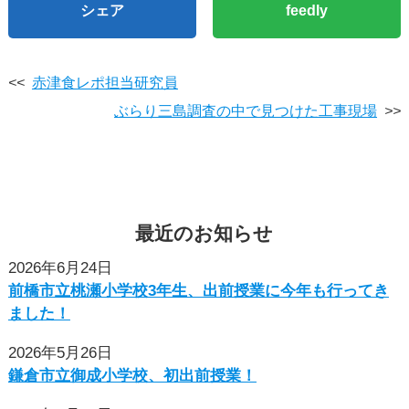
シェア
feedly
<<
赤津食レポ担当研究員
ぶらり三島調査の中で見つけた工事現場
>>
最近
の
お知らせ
2026年6月24日
前橋市立桃瀬小学校3年生、出前授業に今年も行ってき
ました！
2026年5月26日
鎌倉市立御成小学校、初出前授業！