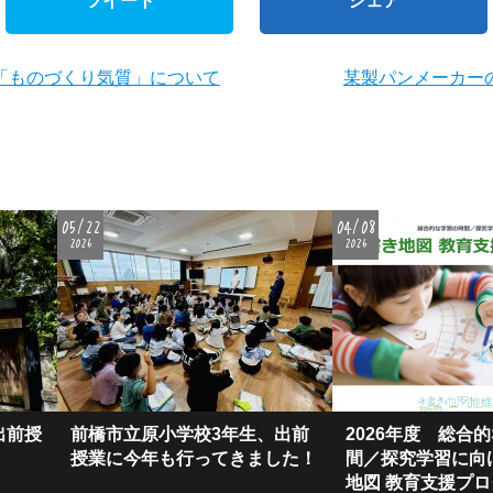
ツイート
シェア
「ものづくり気質」について
某製パンメーカー
05/22
04/08
2026
2026
出前授
前橋市立原小学校3年生、出前
2026年度 総合
授業に今年も行ってきました！
間／探究学習に向
地図 教育⽀援プ