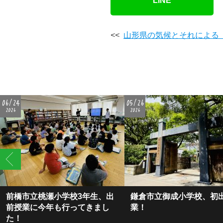
LINE
<<
山形県の気候とそれによる
06/24
05/26
2026
2026
前橋市立桃瀬小学校3年生、出
鎌倉市立御成小学校、初
前授業に今年も行ってきまし
業！
た！