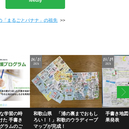
feedly
の「まるごとバナナ」の祖先
>>
04/01
03/09
2026
2026
的な学習の時
和歌山県 「浦の裏までおもし
手書き地図
けた ⼿書き
ろい！！」和歌のウラディープ
果発表
ログラムのご
マップが完成！