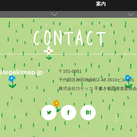
案内
CONTACT
@tegakimap.jp
〒101-0051
千代田区神田神保町2-48 3510ビル 401
株式会社ロケッコ 手書き地図推進委員