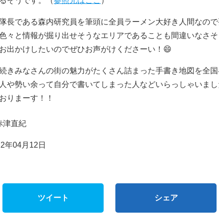
るそうです。（
参照元はここ
）
隊長である森内研究員を筆頭に全員ラーメン大好き人間なので
色々と情報が掘り出せそうなエリアであることも間違いなさそ
お出かけしたいのでぜひお声がけくださーい！😄
続きみなさんの街の魅力がたくさん詰まった手書き地図を全国
人や勢い余って自分で書いてしまった人などいらっしゃいまし
おりまーす！！
赤津直紀
2年04月12日
ツイート
シェア