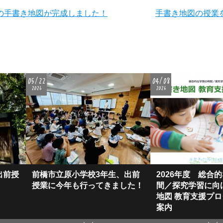
の手書き地図が完成しました！
手書き地図の授業
05/22
04/08
2026
2026
出前授
前橋市立原小学校3年生、出前
2026年度 総合
授業に今年も行ってきました！
間／探究学習に向
地図 教育⽀援プ
案内