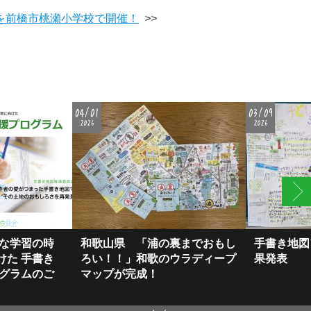
を前橋市桃瀬小学校で開催！
>>
04/01
03/09
2026
2026
的な学習の時
和歌山県 「浦の裏までおもし
手書き地図
けた ⼿書き
ろい！！」和歌のウラディープ
果発表
ログラムのご
マップが完成！