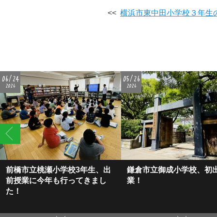
<<
横浜市東中田小学校３年生
06/24
05/26
2026
2026
前橋市立桃瀬小学校3年生、出
鎌倉市立御成小学校、初
前授業に今年も行ってきまし
業！
た！